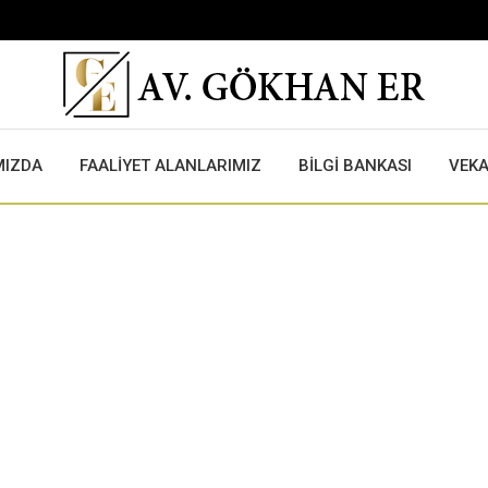
MIZDA
FAALİYET ALANLARIMIZ
BİLGİ BANKASI
VEK