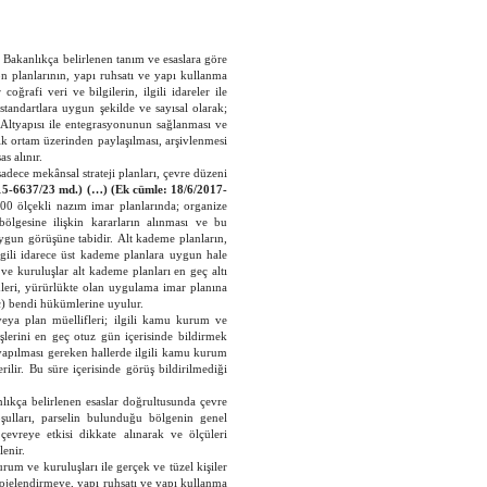
)
Bakanlıkça belirlenen tanım ve esaslara göre
on planlarının, yapı ruhsatı ve yapı kullanma
oğrafi veri ve bilgilerin, ilgili idareler ile
standartlara uygun şekilde ve sayısal olarak;
i Altyapısı ile entegrasyonunun sağlanması ve
ik ortam üzerinden paylaşılması, arşivlenmesi
s alınır.
adece mekânsal strateji planları, çevre düzeni
015-6637/23 md.) (…) (Ek cümle: 18/6/2017-
000 ölçekli nazım imar planlarında; organize
 bölgesine ilişkin kararların alınması ve bu
ygun görüşüne tabidir.
Alt kademe planların,
ilgili idarece üst kademe planlara uygun hale
ve kuruluşlar alt kademe planları en geç altı
emleri, yürürlükte olan uygulama imar planına
(c) bendi hükümlerine uyulur.
ya plan müellifleri; ilgili kamu kurum ve
üşlerini en geç otuz gün içerisinde bildirmek
a yapılması gereken hallerde ilgili kamu kurum
ilir. Bu süre içerisinde görüş bildirilmediği
nlıkça belirlenen esaslar doğrultusunda çevre
oşulları, parselin bulunduğu bölgenin genel
k, çevreye etkisi dikkate alınarak ve ölçüleri
enir.
urum ve kuruluşları ile gerçek ve tüzel kişiler
rojelendirmeye, yapı ruhsatı ve yapı kullanma