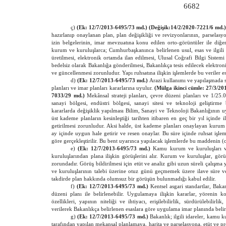
6682
ç)
(Ek: 12/7/2013-6495/73 md.) (Değişik:14/2/2020-7221/6 md.
hazırlanıp onaylanan plan, plan değişikliği ve revizyonlarının, parselasy
izin belgelerinin, imar mevzuatına konu edilen orto-görüntüler ile diğer c
kurum ve kuruluşlarca; Cumhurbaşkanınca belirlenen usul, esas ve ilgili 
üretilmesi, elektronik ortamda ilan edilmesi, Ulusal Coğrafi Bilgi Sistem
bedelsiz olarak Bakanlığa gönderilmesi, Bakanlıkça tesis edilecek elektron
ve güncellenmesi zorunludur. Yapı ruhsatına ilişkin işlemlerde bu veriler esa
d)
(Ek: 12/7/2013-6495/73 md.)
Arazi kullanımı ve yapılaşmada s
planları ve imar planları kararlarına uyulur.
(Mülga ikinci cümle: 27/3/2
7033/29 md.)
Mekânsal strateji planları, çevre düzeni planları ve 1/25.
sanayi bölgesi, endüstri bölgesi, sanayi sitesi ve teknoloji geliştirme
kararlarda değişiklik yapılması Bilim, Sanayi ve Teknoloji Bakanlığının u
üst kademe planların kesinleştiği tarihten itibaren en geç bir yıl içinde 
getirilmesi zorunludur. Aksi halde, üst kademe planları onaylayan kurum 
ay içinde uygun hale getirir ve resen onaylar. Bu süre içinde ruhsat işl
göre gerçekleştirilir. Bu bent uyarınca yapılacak işlemlerde bu maddenin 
e)
(Ek: 12/7/2013-6495/73 md.)
Kamu kurum ve kuruluşları ve
kuruluşlarından plana ilişkin görüşlerini alır. Kurum ve kuruluşlar, gör
zorundadır. Görüş bildirilmesi için etüt ve analiz gibi uzun süreli çalışm
ve kuruluşlarının talebi üzerine otuz günü geçmemek üzere ilave süre ver
takdirde plan hakkında olumsuz bir görüşün bulunmadığı kabul edilir.
f)
(Ek: 12/7/2013-6495/73 md.)
Kentsel asgari standartlar, Baka
düzeni planı ile belirlenebilir. Uygulamaya ilişkin kararlar, yörenin k
özellikleri, yapının niteliği ve ihtiyacı, erişilebilirlik, sürdürülebilirli
verilerek Bakanlıkça belirlenen esaslara göre uygulama imar planında belirl
g)
(Ek: 12/7/2013-6495/73 md.)
Bakanlık; ilgili idareler, kamu k
tarafından yapılan mekansal planlamaya, harita ve parselasyona, etüt ve p