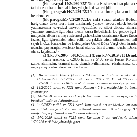
(Ek paragraf:14/2/2020-7221/6 md.)
Kesinleşen imar planları 
tarihinden itibaren her halde beş yıl içinde dava açılabilir.
(Ek paragraf:14/2/2020-7221/6 md.)
İmar planlarında bi
belirlenemez.
(Ek paragraf:14/2/2020-7221/6 md.)
Sanayi alanları, ibadetha
hariç olmak üzere mer’i imar planlarında yençok: serbest olarak belirle
yapılmaksızın çevredeki mevcut teşekküller ve siluet dikkate alınarak
yapılmak suretiyle ilgili idare meclis kararı ile belirlenir. Bu şekilde ilgi
maliyetleri döner sermaye işletmesi gelirlerinden karşılanmak üzere Baka
fazlası ilgili idaresinden tahsil edilir. Bu şekilde tahsil edilememesi ha
sayılı İl Özel İdarelerine ve Belediyelere Genel Bütçe Vergi Gelirleri
aktarılan paylarından kesilerek tahsil olunur. Tahsil olunan tutarlar, Bak
(5)
olarak kaydedilir.
c)
(Ek: 3/7/2005 - 5403/25 md.)
(Değişik:4/7/2019-7181/6 md.
Tarım arazileri, 3/7/2005 tarihli ve 5403 sayılı Toprak Koru
izinler alınmadan; tarımsal amaç dışında kullanılamaz, planlanamaz, köy
veya yerleşik alan olarak tespit edilemez.
——————————
(1) Bu maddenin birinci fıkrasının (b) bendinin dördüncü cümlesi ile
Mahkemesi’nin 29/1/2012 tarihli ve E.: 2011/106, K.: 2012/192 sayıl
12/7/2013 tarihli ve 6495 sayılı Kanunun 73 üncü maddesiyle yeniden 
(2) 14/2/2020 tarihli ve 7221 sayılı Kanunun 5 inci maddesiyle, bu bent
çıkarılmıştır.
(3) 14/2/2020 tarihli ve 7221 sayılı Kanunun 6 ncı maddesiyle, bu be
belediye” şeklinde değiştirilmiştir.
(4) 14/2/2020 tarihli ve 7221 sayılı Kanunun 6 ncı maddesiyle, bu par
üzere “Bakanlıkça oluşturulan elektronik ortamdaki Ulusal Coğrafi Bilgi
tarafından, arşivlenmek üzere” ibaresi eklenmiştir.
(5) 14/2/2020 tarihli ve 7221 sayılı Kanunun 6 ncı maddesiyle eklen
1/7/2020 tarihinde yürürlüğe girer.