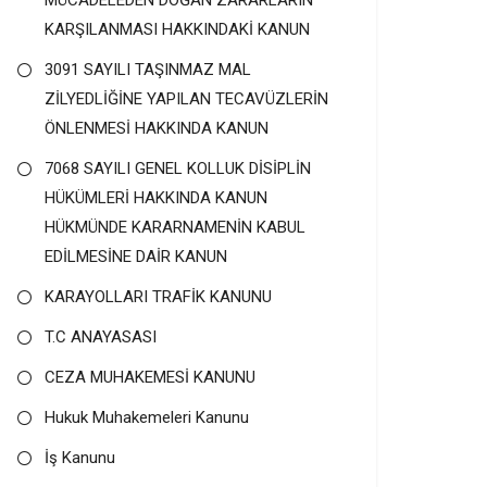
MÜCADELEDEN DOĞAN ZARARLARIN
KARŞILANMASI HAKKINDAKİ KANUN
3091 SAYILI TAŞINMAZ MAL
ZİLYEDLİĞİNE YAPILAN TECAVÜZLERİN
ÖNLENMESİ HAKKINDA KANUN
7068 SAYILI GENEL KOLLUK DİSİPLİN
HÜKÜMLERİ HAKKINDA KANUN
HÜKMÜNDE KARARNAMENİN KABUL
EDİLMESİNE DAİR KANUN
KARAYOLLARI TRAFİK KANUNU
T.C ANAYASASI
CEZA MUHAKEMESİ KANUNU
Hukuk Muhakemeleri Kanunu
İş Kanunu