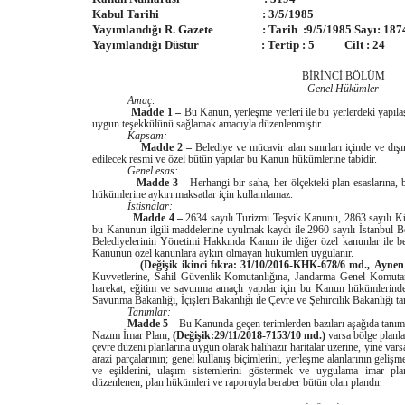
Kabul Tarihi : 3/5/1985
Yayımlandığı R. Gazete : Tarih :9/5/1985 Sayı: 187
Yayımlandığı Düstur : Tertip : 5 Cilt : 24 S
BİRİNCİ BÖLÜM
Genel Hükümler
Amaç:
Madde 1 –
Bu Kanun, yerleşme yerleri ile bu yerlerdeki yapılaş
uygun teşekkülünü sağlamak amacıyla düzenlenmiştir.
Kapsam:
Madde 2 –
Belediye ve mücavir alan sınırları içinde ve dışı
edilecek resmi ve özel bütün yapılar bu Kanun hükümlerine tabidir.
Genel esas:
Madde 3 –
Herhangi bir saha, her ölçekteki plan esaslarına,
hükümlerine aykırı maksatlar için kullanılamaz.
İstisnalar:
Madde 4 –
2634 sayılı Turizmi Teşvik Kanunu, 2863 sayılı K
bu Kanunun ilgili maddelerine uyulmak kaydı ile 2960 sayılı İstanbul 
Belediyelerinin Yönetimi Hakkında Kanun ile diğer özel kanunlar ile bel
Kanunun özel kanunlara aykırı olmayan hükümleri uygulanır.
(Değişik ikinci fıkra: 31/10/2016-KHK-678/6 md.,
Aynen 
Kuvvetlerine, Sahil Güvenlik Komutanlığına, Jandarma Genel Komuta
harekat, eğitim ve savunma amaçlı yapılar için bu Kanun hükümlerinde
Savunma Bakanlığı, İçişleri Bakanlığı ile Çevre ve Şehircilik Bakanlığı ta
Tanımlar:
Madde 5 –
Bu Kanunda geçen terimlerden bazıları aşağıda tanıml
Nazım İmar Planı;
(Değişik:29/11/2018-7153/10 md.)
varsa bölge planla
çevre düzeni planlarına uygun olarak halihazır haritalar üzerine, yine var
arazi parçalarının; genel kullanış biçimlerini, yerleşme alanlarının geli
ve eşiklerini, ulaşım sistemlerini göstermek ve uygulama imar pla
düzenlenen, plan hükümleri ve raporuyla beraber bütün olan plandır.
_____________________