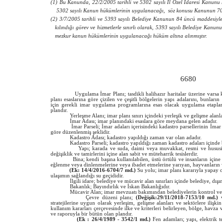
(1) Bu Kanunda, 22/2/2005 tarihli ve 5302 sayılı İl Özel İdaresi Kanunu
5302 sayılı Kanun hükümlerinin uygulanacağı, söz konusu Kanunun 70 i
(2) 3/7/2005 tarihli ve 5393 sayılı Belediye Kanunun 84 üncü maddesiyle
kılındığı görev ve hizmetlerle sınırlı olarak, 5393 sayılı Belediye Kan
mezkur kanun hükümlerinin uygulanacağı hüküm altına alınmıştır.
6680
Uygulama İmar Planı; tasdikli halihazır haritalar üzerine vars
planı esaslarına göre çizilen ve çeşitli bölgelerin yapı adalarını, bunla
için gerekli imar uygulama programlarına esas olacak uygulama etaplarını
plandır.
Yerleşme Alanı; imar planı sınırı içindeki yerleşik ve gelişme alanla
İmar Adası; imar planındaki esaslara göre meydana gelen adadır.
İmar Parseli; İmar adaları içerisindeki kadastro parsellerinin İmar K
göre düzenlenmiş şeklidir.
Kadastro Adası; kadastro yapıldığı zaman var olan adadır.
Kadastro Parseli; kadastro yapıldığı zaman kadastro adaları içinde bul
Yapı; karada ve suda, daimi veya muvakkat, resmi ve hususi yeralt
değişiklik ve tamirlerini içine alan sabit ve müteharrik tesislerdir.
Bina; kendi başına kullanılabilen, üstü örtülü ve insanların içine gir
eğlenme veya dinlenmelerine veya ibadet etmelerine yarıyan, hayvanların 
(Ek: 14/4/2016-6704/7 md.)
Su yolu; imar planı kararıyla yapay o
ulaşımın sağlandığı su geçididir.
İlgili idare; belediye ve mücavir alan sınırları içinde belediye, dışınd
Bakanlık; Bayındırlık ve İskan Bakanlığıdır.
Mücavir Alan; imar mevzuatı bakımından belediyelerin kontrol ve mesul
Çevre düzeni planı;
(Değişik:29/11/2018-7153/10 md.)
v
stratejilerine uygun olarak yerleşim, gelişme alanları ve sektörlere ilişki
kullanım kararları çerçevesinde ilke ve kriterleri belirleyen, bölge, havz
ve raporuyla bir bütün olan plandır.
(Ek : 26/4/1989 - 3542/1 md.)
Fen adamları; yapı, elektrik tes