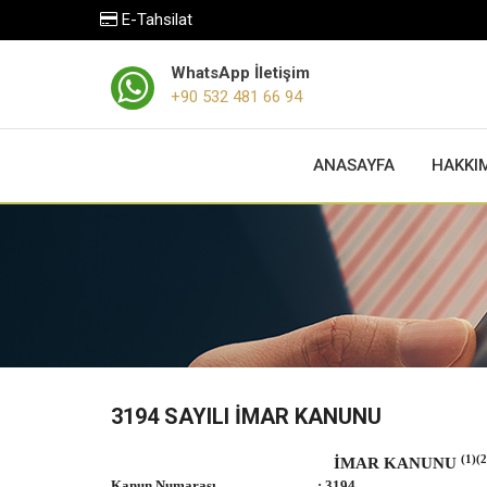
E-Tahsilat
WhatsApp İletişim
+90 532 481 66 94
ANASAYFA
HAKKI
3194 SAYILI İMAR KANUNU
(1)(2
İMAR KANUNU
Kanun Numarası : 3194