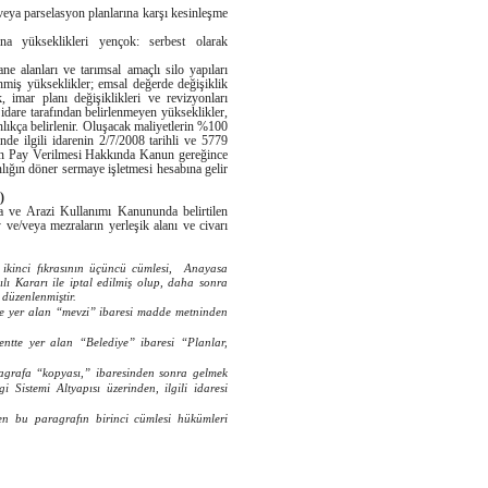
veya parselasyon planlarına karşı kesinleşme
na yükseklikleri yençok: serbest olarak
ne alanları ve tarımsal amaçlı silo yapıları
nmiş yükseklikler; emsal değerde değişiklik
, imar planı değişiklikleri ve revizyonları
li idare tarafından belirlenmeyen yükseklikler,
nlıkça belirlenir. Oluşacak maliyetlerin %100
linde ilgili idarenin 2/7/2008 tarihli ve 5779
nden Pay Verilmesi Hakkında Kanun gereğince
anlığın döner sermaye işletmesi hesabına gelir
)
ma ve Arazi Kullanımı Kanununda belirtilen
 ve/veya mezraların yerleşik alanı ve civarı
 ikinci fıkrasının üçüncü cümlesi, Anayasa
ı Kararı ile iptal edilmiş olup, daha sonra
düzenlenmiştir.
te yer alan “mevzi” ibaresi madde metninden
ntte yer alan “Belediye” ibaresi “Planlar,
agrafa “kopyası,” ibaresinden sonra gelmek
 Sistemi Altyapısı üzerinden, ilgili idaresi
en bu paragrafın birinci cümlesi hükümleri