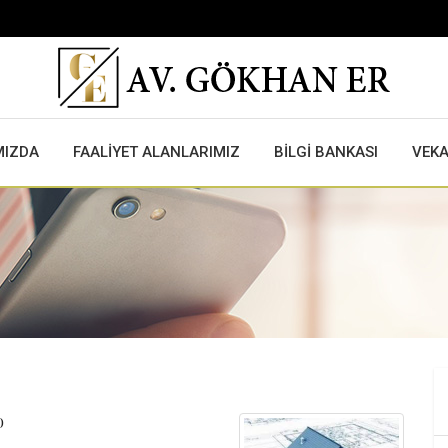
MIZDA
FAALİYET ALANLARIMIZ
BİLGİ BANKASI
VEK
)