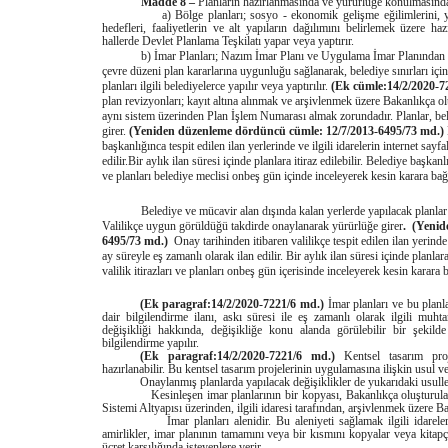
Madde 8 –
Planların hazırlanmasında ve yürürlüğe konulmasında 
a) Bölge planları; sosyo - ekonomik gelişme eğilimlerini, yerleş
hedefleri, faaliyetlerin ve alt yapıların dağılımını belirlemek üzere ha
hallerde Devlet Planlama Teşkilatı yapar veya yaptırır.
b) İmar Planları; Nazım İmar Planı ve Uygulama İmar Planından 
çevre düzeni plan kararlarına uygunluğu sağlanarak, belediye sınırları iç
planları ilgili belediyelerce yapılır veya yaptırılır.
(Ek cümle:14/2/2020-7
plan revizyonları; kayıt altına alınmak ve arşivlenmek üzere Bakanlıkça 
aynı sistem üzerinden Plan İşlem Numarası almak zorundadır. Planlar, be
girer.
(Yeniden düzenleme dördüncü cümle: 12/7/2013-6495/73 md.)
başkanlığınca tespit edilen ilan yerlerinde ve ilgili idarelerin internet sayf
edilir.
Bir aylık ilan süresi içinde planlara itiraz edilebilir. Belediye başkan
ve planları belediye meclisi onbeş gün içinde inceleyerek kesin karara bağ
Belediye ve mücavir alan dışında kalan yerlerde yapılacak planlar va
Valilikçe uygun görüldüğü takdirde onaylanarak yürürlüğe girer
.
(Yenid
6495/73 md.)
Onay tarihinden itibaren valilikçe tespit edilen ilan yerinde 
ay süreyle eş zamanlı olarak ilan edilir.
Bir aylık ilan süresi içinde planlara i
valilik itirazları ve planları onbeş gün içerisinde inceleyerek kesin karara 
(Ek paragraf:14/2/2020-7221/6 md.)
İmar planları ve bu planl
dair bilgilendirme ilanı, askı süresi ile eş zamanlı olarak ilgili muht
değişikliği hakkında, değişikliğe konu alanda görülebilir bir şekil
bilgilendirme yapılır.
(Ek paragraf:14/2/2020-7221/6 md.)
Kentsel tasarım proje
hazırlanabilir. Bu kentsel tasarım projelerinin uygulamasına ilişkin usul ve
Onaylanmış planlarda yapılacak değişiklikler de yukarıdaki usuller
Kesinleşen imar planlarının bir kopyası, Bakanlıkça oluşturulan e
Sistemi Altyapısı üzerinden, ilgili idaresi tarafından, arşivlenmek üzere Ba
İmar planları alenidir. Bu aleniyeti sağlamak ilgili idarelerin 
amirlikler, imar planının tamamını veya bir kısmını kopyalar veya kitapçık
ücret karşılığında isteyenlere verir.