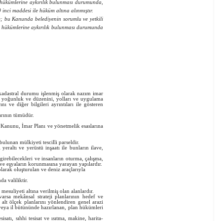
 hükümlerine aykırılık bulunması durumunda,
nci maddesi ile hüküm altına alınmıştır.
; bu Kanunda belediyenin sorumlu ve yetkili
unu hükümlerine aykırılık bulunması durumunda
a kadastral durumu işlenmiş olarak nazım imar
rın yoğunluk ve düzenini, yolları ve uygulama
 ve diğer bilgileri ayrıntıları ile gösteren
rının tümüdür.
anunu, İmar Planı ve yönetmelik esaslarına
unan mülkiyeti tescilli parseldir.
ı ve yerüstü inşaatı ile bunların ilave,
ebilecekleri ve insanların oturma, çalışma,
ve eşyaların korunmasına yarayan yapılardır.
larak oluşturulan ve deniz araçlarıyla
a valiliktir.
iyeti altına verilmiş olan alanlardır.
arsa mekânsal strateji planlarının hedef ve
n alt ölçek planlarını yönlendiren genel arazi
a veya il bütününde hazırlanan, plan hükümleri
isatı, sıhhi tesisat ve ısıtma, makine, harita-