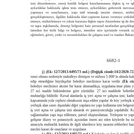
izni düzenlemeye, enerji kimlik belgesi hazırlanmasına ilişkin iş ve iş
aykırılıklar hakkında işlem tesis etmeye, aykırılıkları gidererek mevzu
yapmaya ve onaylamaya, yapı tatil tutanağı tanzim etmeye, mühü
gerçekleştirmeye, ilgililer hakkında idari yaptırım kararı vermeye yetkilid
etmeye, mühürlemeye ve yıkım kararına ilişkin rapor düzenleme işi ile de
ve taşra teşkilatında, denetçi belgesini haiz personel tarafından gerçekleşti
istenilen her türlü bilgi ve belgeyi, istenilen süre içerisinde vermek z
eğitimleri, görev, yetki ve sorumlulukları ile çalışma usul ve esasları Bakanl
6682-1
ğ)
(Ek: 12/7/2013-6495/73 md.) (Değişik cümle:14/2/2020-7
sınırı olması nedeniyle mahalleye dönüşen ve nüfusu 5.000’in altında kala
edip etmediğine büyükşehir belediye meclisince karar verilir.
(Ek cü
belediye meclisince aksine bir karar alınmadıkça, uygulama imar planı y
27 nci madde hükümlerine göre yürütülür. 27 nci maddede belirtilen 
muhtarlığa bildirilir. Kırsal alanlarda iş yeri açma ve çalışma izni; ka
kapsamında yola cephesi olmaksızın inşa edilen yapılar ile köy yerleşik al
yerleşik alan sınırı dışındaki diğer yapılara ise yapı kullanma izin belges
iş yeri açma ve çalışma izni alınarak ev pansiyonculuğu yapılabilir. 
sağlanmadan yapı inşa edilemez, parsel oluşturulamaz. Yerleşme ve yapıl
gelişme düzey ve potansiyeli açısından önem arz eden köylerde bu öz
amacıyla muhtarlık katılımı ile ilgili idarelerce köy tasarım rehberleri hazı
meclisi kararı ile onaylanır ve uygulanır.