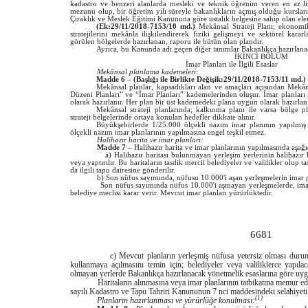
kadastro ve benzeri alanlarda mesleki ve teknik öğrenim veren en az l
mezunu olup, bir öğretim yılı süreyle bakanlıkların açmış olduğu kursları
Çıraklık ve Meslek Eğitimi Kanununa göre ustalık belgesine sahip olan ele
(Ek:29/11/2018-7153/10 md.)
Mekânsal Strateji Planı; ekonomik,
stratejilerini mekânla ilişkilendirerek fiziki gelişmeyi ve sektörel kar
görülen bölgelerde hazırlanan, raporu ile bütün olan plandır.
Ayrıca, bu Kanunda adı geçen diğer tanımlar Bakanlıkça hazırlanacak 
İKİNCİ BÖLÜM
İmar Planları ile İlgili Esaslar
Mekânsal planlama kademeleri:
Madde 6 –
(Başlığı ile Birlikte Değişik:29/11/2018-7153/11 md.)
Mekânsal planlar, kapsadıkları alan ve amaçları açısından Mekân
Düzeni Planları” ve “İmar Planları” kademelerinden oluşur. İmar planları
olarak hazırlanır. Her plan bir üst kademedeki plana uygun olarak hazırlanı
Mekânsal strateji planlarında; kalkınma planı ile varsa bölge pla
strateji belgelerinde ortaya konulan hedefler dikkate alınır.
Büyükşehirlerde 1/25.000 ölçekli nazım imar planının yapılmış
ölçekli nazım imar planlarının yapılmasına engel teşkil etmez.
Halihazır harita ve imar planları:
Madde 7 –
Halihazır harita ve imar planlarının yapılmasında aşağı
a) Halihazır haritası bulunmayan yerleşim yerlerinin halihazır harita
veya yaptırılır. Bu haritaların tasdik mercii belediyeler ve valilikler olup t
da ilgili tapu dairesine gönderilir.
b) Son nüfus sayımında, nüfusu 10.000'i aşan yerleşmelerin imar plan
Son nüfus sayımında nüfus 10.000'i aşmayan yerleşmelerde, imar pl
belediye meclisi karar verir. Mevcut imar planları yürürlüktedir.
6681
c) Mevcut planların yerleşmiş nüfusa yetersiz olması durumunda
kullanmaya açılmasını temin için; belediyeler veya valiliklerce yapıl
olmayan yerlerde Bakanlıkça hazırlanacak yönetmelik esaslarına göre uyg
Haritaların alınmasına veya imar planlarının tatbikatına memur edilen
sayılı Kadastro ve Tapu Tahriri Kanununun 7 nci maddesindeki selahiyeti 
(1)
Planların hazırlanması ve yürürlüğe konulması: