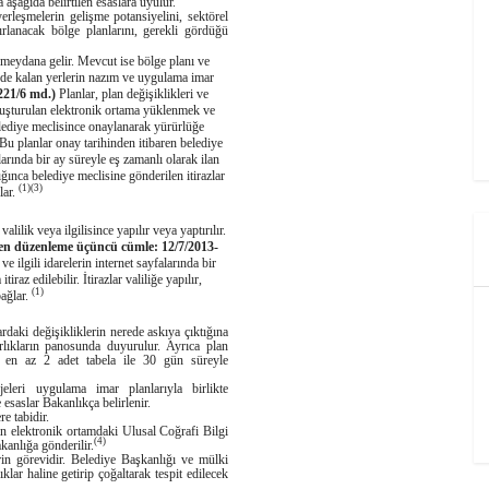
aşağıda belirtilen esaslara uyulur.
melerin gelişme potansiyelini, sektörel
zırlanacak bölge planlarını, gerekli gördüğü
meydana gelir. Mevcut ise bölge planı ve
inde kalan yerlerin nazım ve uygulama imar
221/6 md.)
Planlar, plan değişiklikleri ve
oluşturulan elektronik ortama yüklenmek ve
lediye meclisince onaylanarak yürürlüğe
Bu planlar onay tarihinden itibaren belediye
alarında bir ay süreyle eş zamanlı olarak ilan
lığınca belediye meclisine gönderilen itirazlar
(1)(3)
lar.
lilik veya ilgilisince yapılır veya yaptırılır.
en düzenleme üçüncü cümle: 12/7/2013-
ve ilgili idarelerin internet sayfalarında bir
tiraz edilebilir. İtirazlar valiliğe yapılır,
(1)
bağlar.
ardaki değişikliklerin nerede askıya çıktığına
arlıkların panosunda duyurulur. Ayrıca plan
de en az 2 adet tabela ile 30 gün süreyle
leri uygulama imar planlarıyla birlikte
 esaslar Bakanlıkça belirlenir.
e tabidir.
lektronik ortamdaki Ulusal Coğrafi Bilgi
(4)
kanlığa gönderilir.
görevidir. Belediye Başkanlığı ve mülki
lar haline getirip çoğaltarak tespit edilecek