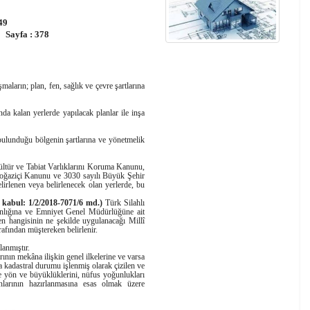
49
ayfa : 378
maların; plan, fen, sağlık ve çevre şartlarına
nda kalan yerlerde yapılacak planlar ile inşa
 bulunduğu bölgenin şartlarına ve yönetmelik
ültür ve Tabiat Varlıklarını Koruma Kanunu,
Boğaziçi Kanunu ve 3030 sayılı Büyük Şehir
irlenen veya belirlenecek olan yerlerde, bu
kabul: 1/2/2018-7071/6 md.
)
Türk Silahlı
nlığına ve Emniyet Genel Müdürlüğüne ait
n hangisinin ne şekilde uygulanacağı Millî
rafından müştereken belirlenir.
anmıştır.
rının mekâna ilişkin genel ilkelerine ve varsa
sa kadastral durumu işlenmiş olarak çizilen ve
şme yön ve büyüklüklerini, nüfus yoğunlukları
nlarının hazırlanmasına esas olmak üzere