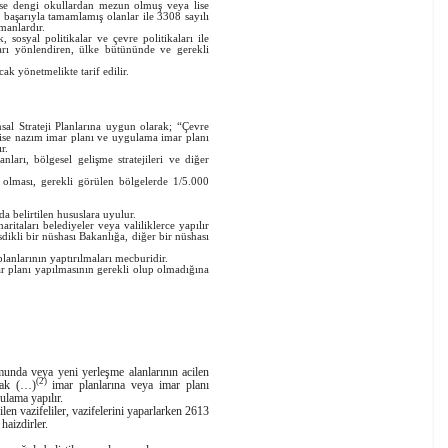
ise dengi okullardan mezun olmuş veya lise
 başarıyla tamamlamış olanlar ile 3308 sayılı
manlardır.
 sosyal politikalar ve çevre politikaları ile
arları yönlendiren, ülke bütününde ve gerekli
yönetmelikte tarif edilir.
sal Strateji Planlarına uygun olarak; “Çevre
 ise nazım imar planı ve uygulama imar planı
r.
nları, bölgesel gelişme stratejileri ve diğer
 olması, gerekli görülen bölgelerde 1/5.000
da belirtilen hususlara uyulur.
ları belediyeler veya valiliklerce yapılır
asdikli bir nüshası Bakanlığa, diğer bir nüshası
larının yaptırılmaları mecburidir.
anı yapılmasının gerekli olup olmadığına
 veya yeni yerleşme alanlarının acilen
(2)
acak (…)
imar planlarına veya imar planı
ulama yapılır.
 vazifeliler, vazifelerini yaparlarken 2613
haizdirler.