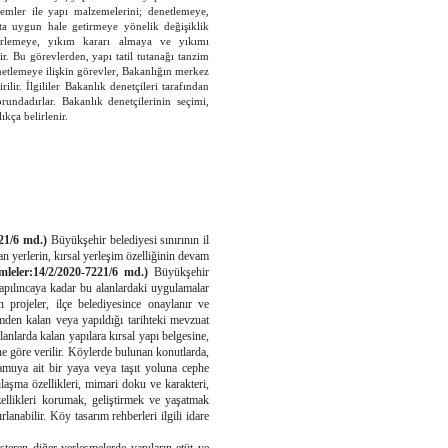
lemler ile yapı malzemelerini; denetlemeye,
ata uygun hale getirmeye yönelik değişiklik
rlemeye, yıkım kararı almaya ve yıkımı
ir. Bu görevlerden, yapı tatil tutanağı tanzim
netlemeye ilişkin görevler, Bakanlığın merkez
rilir. İlgililer Bakanlık denetçileri tarafından
orundadırlar. Bakanlık denetçilerinin seçimi,
ıkça belirlenir.
221/6 md.)
Büyükşehir belediyesi sınırının il
n yerlerin, kırsal yerleşim özelliğinin devam
mleler:14/2/2020-7221/6 md.)
Büyükşehir
apılıncaya kadar bu alanlardaki uygulamalar
projeler, ilçe belediyesince onaylanır ve
dimden kalan veya yapıldığı tarihteki mevzuat
anlarda kalan yapılara kırsal yapı belgesine,
ine göre verilir. Köylerde bulunan konutlarda,
Kamuya ait bir yaya veya taşıt yoluna cephe
aşma özellikleri, mimari doku ve karakteri,
ellikleri korumak, geliştirmek ve yaşatmak
rlanabilir. Köy tasarım rehberleri ilgili idare