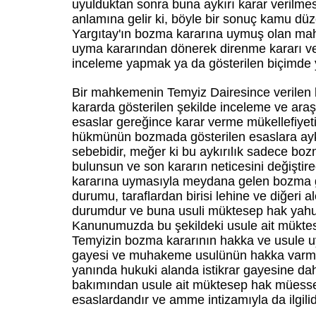
uyulduktan sonra buna aykırı karar verilme
anlamına gelir ki, böyle bir sonuç kamu düz
Yargıtay'ın bozma kararına uymuş olan mah
uyma kararından dönerek direnme kararı v
inceleme yapmak ya da gösterilen biçimde 
Bir mahkemenin Temyiz Dairesince verilen 
kararda gösterilen şekilde inceleme ve araş
esaslar gereğince karar verme mükellefiyet
hükmünün bozmada gösterilen esaslara ayk
sebebidir, meğer ki bu aykırılık sadece boz
bulunsun ve son kararın neticesini değişt
kararına uymasıyla meydana gelen bozma
durumu, taraflardan birisi lehine ve diğeri
durumdur ve buna usuli müktesep hak yahut
Kanunumuzda bu şekildeki usule ait müktes
Temyizin bozma kararının hakka ve usule uy
gayesi ve muhakeme usulünün hakka varma
yanında hukuki alanda istikrar gayesine da
bakımından usule ait müktesep hak müesse
esaslardandır ve amme intizamıyla da ilgilid