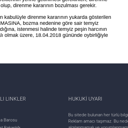
 olup, direnme kararının bozulması gerekir.
nın kabulüyle direnme kararının yukarda gösterilen
LMASINA, bozma nedenine göre sair temyiz
adığına, istenmesi halinde temyiz peşin harcının
lı olmak üzere, 18.04.2018 gününde oybirliğiyle
LI LINKLER
HUKUKİ UYARI
Bu sitede bulunan her türlü bilgi
a Barosu
Reklam amacı taşımaz. Bu neden
algılanmamalı ve yorumlanmamalı
t Bakanlığı