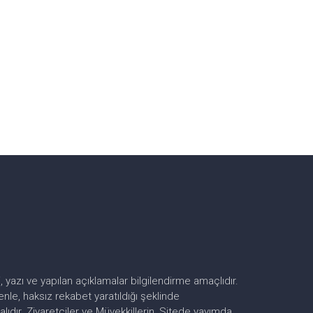
, yazı ve yapılan açıklamalar bilgilendirme amaçlıdır.
le, haksız rekabet yaratıldığı şeklinde
dır. Ziyaretçiler ve Müvekkillerin, Sitede yayımda