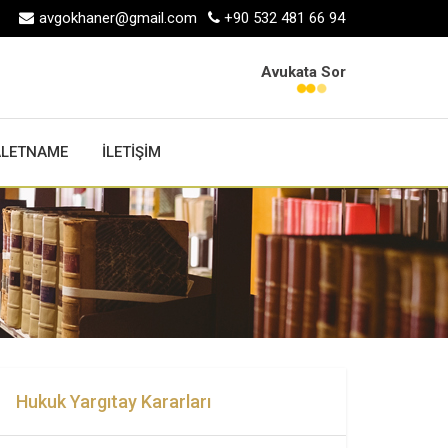
avgokhaner@gmail.com
+90 532 481 66 94
Avukata Sor
ALETNAME
İLETİŞİM
Hukuk Yargıtay Kararları