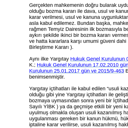
Gerçekten mahkemenin doğru bularak uydu
olduğu bozma kararı ile dava, usul ve kanu
karar verilmesi, usul ve kanuna uygunluktan
asla kabul edilemez. Bundan başka, mahk
rağmen Temyiz Dairesinin ilk bozmasıyla 
aykırı şekilde ikinci bir bozma kararı vermes
ve hatta kararlara karşı umumi güveni dahi s
Birleştirme Kararı ).
Aynı ilke Yargıtay
Hukuk Genel Kurulunun 
K.;
Hukuk Genel Kurulunun 17.02.2010 gün
Kurulunun 25.01.2017 gün ve 2015/9-463
E
benimsenmiştir.
Yargıtay içtihatları ile kabul edilen “usuli
olduğu gibi yine Yargıtay içtihatları ile gel
bozmaya uymasından sonra yeni bir İçtihadı
Sayılı YİBK ) ya da geçmişe etkili bir yeni
uyulmuş olmakla oluşan usuli kazanılmış h
uygulanması gereken bir kanun hükmü, h
iptaline karar verilirse, usuli kazanılmış h