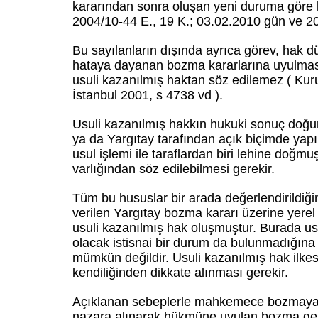
kararından sonra oluşan yeni duruma göre k
2004/10-44 E., 19 K.; 03.02.2010 gün ve 20
Bu sayılanların dışında ayrıca görev, hak d
hataya dayanan bozma kararlarına uyulmasın
usuli kazanılmış haktan söz edilemez ( Kur
İstanbul 2001, s 4738 vd ).
Usuli kazanılmış hakkın hukuki sonuç doğur
ya da Yargıtay tarafından açık biçimde yapı
usul işlemi ile taraflardan biri lehine doğm
varlığından söz edilebilmesi gerekir.
Tüm bu hususlar bir arada değerlendirildiği
verilen Yargıtay bozma kararı üzerine yere
usuli kazanılmış hak oluşmuştur. Burada u
olacak istisnai bir durum da bulunmadığına 
mümkün değildir. Usuli kazanılmış hak ilkes
kendiliğinden dikkate alınması gerekir.
Açıklanan sebeplerle mahkemece bozmaya 
nazara alınarak hükmüne uyulan bozma gerek