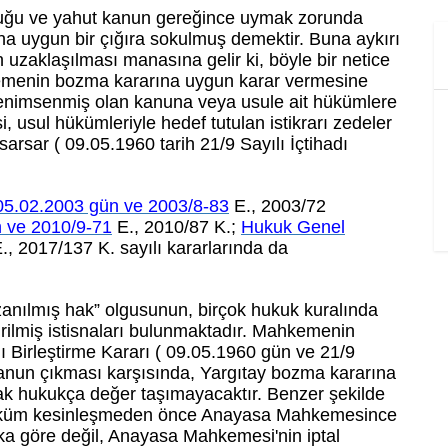
ğu ve yahut kanun gereğince uymak zorunda
na uygun bir çığıra sokulmuş demektir. Buna aykırı
 uzaklaşılması manasına gelir ki, böyle bir netice
emenin bozma kararına uygun karar vermesine
benimsenmiş olan kanuna veya usule ait hükümlere
i, usul hükümleriyle hedef tutulan istikrarı zedeler
arsar ( 09.05.1960 tarih 21/9 Sayılı İçtihadı
05.02.2003 gün ve 2003/8-83
E., 2003/72
 ve 2010/9-71
E., 2010/87 K.;
Hukuk Genel
., 2017/137 K. sayılı kararlarında da
 kazanılmış hak” olgusunun, birçok hukuk kuralında
iştirilmiş istisnaları bulunmaktadır. Mahkemenin
 Birleştirme Kararı ( 09.05.1960 gün ve 21/9
 kanun çıkması karşısında, Yargıtay bozma kararına
ak hukukça değer taşımayacaktır. Benzer şekilde
üküm kesinleşmeden önce Anayasa Mahkemesince
akka göre değil, Anayasa Mahkemesi'nin iptal