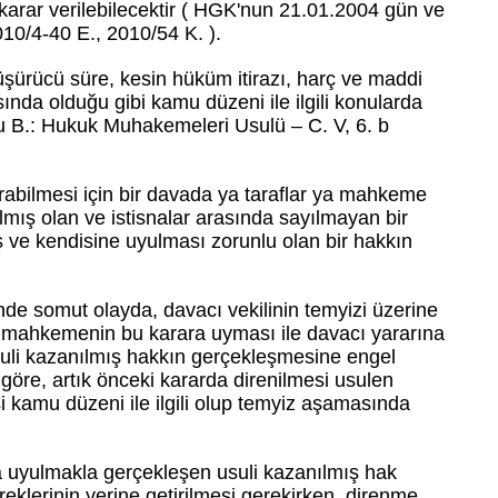
arar verilebilecektir ( HGK'nun 21.01.2004 gün ve
10/4-40 E., 2010/54 K. ).
üşürücü süre, kesin hüküm itirazı, harç ve maddi
da olduğu gibi kamu düzeni ile ilgili konularda
u B.: Hukuk Muhakemeleri Usulü – C. V, 6. b
abilmesi için bir davada ya taraflar ya mahkeme
lmış olan ve istisnalar arasında sayılmayan bir
uş ve kendisine uyulması zorunlu olan bir hakkın
nde somut olayda, davacı vekilinin temyizi üzerine
l mahkemenin bu karara uyması ile davacı yararına
suli kazanılmış hakkın gerçekleşmesine engel
göre, artık önceki kararda direnilmesi usulen
i kamu düzeni ile ilgili olup temyiz aşamasında
uyulmakla gerçekleşen usuli kazanılmış hak
lerinin yerine getirilmesi gerekirken, direnme