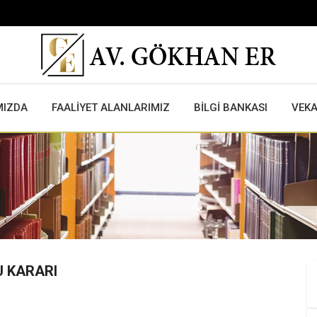
MIZDA
FAALİYET ALANLARIMIZ
BİLGİ BANKASI
VEK
U KARARI