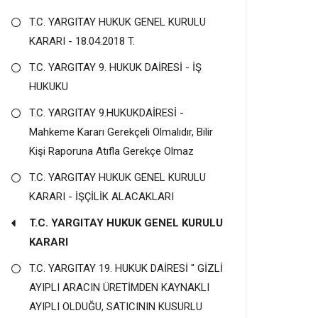
T.C. YARGITAY HUKUK GENEL KURULU
KARARI - 18.04.2018 T.
T.C. YARGITAY 9. HUKUK DAİRESİ - İŞ
HUKUKU
T.C. YARGITAY 9.HUKUKDAİRESİ -
Mahkeme Kararı Gerekçeli Olmalıdır, Bilir
Kişi Raporuna Atıfla Gerekçe Olmaz
T.C. YARGITAY HUKUK GENEL KURULU
KARARI - İŞÇİLİK ALACAKLARI
T.C. YARGITAY HUKUK GENEL KURULU
KARARI
T.C. YARGITAY 19. HUKUK DAİRESİ '' GİZLİ
AYIPLI ARACIN ÜRETİMDEN KAYNAKLI
AYIPLI OLDUĞU, SATICININ KUSURLU