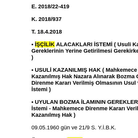
E. 2018/22-419
K. 2018/937
T. 18.4.2018
•
İŞÇİLİK
ALACAKLARI İSTEMİ ( Usuli K
Gereklerinin Yerine Getirilmesi Gerekir
)
• USULİ KAZANILMIŞ HAK ( Mahkemece 
Kazanılmış Hak Nazara Alınarak Bozma G
Direnme Kararı Verilmiş Olmasının Usul 
İstemi )
• UYULAN BOZMA İLAMININ GEREKLERİ
İstemi - Mahkemece Direnme Kararı Ver
Kazanılmış Hak )
09.05.1960 gün ve 21/9 S. Y.İ.B.K.