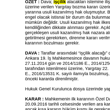
ÖZET :
Dava;
işçilik
alacakları istemine ili
üzerine verilen Yargıtay bozma kararı üzer
yararına usuli kazanılmış hak oluşmuştur. 
engel olacak istisnai bir durum da bulunmad
mümkün değildir. Usuli kazanılmış hak ilkes
kendiliğinden dikkate alınması gerekir. A
gerçekleşen usuli kazanılmış hak nazara a
getirilmesi gerekirken, direnme kararı veril
kararının bozulması gerekir.
DAVA :
Taraflar arasındaki “işçilik alacağ
Ankara 19. İş Mahkemesince davanın hukuki
27.11.2014 gün ve 2014/1186 E., 2014/1256 
tarafından istenilmesi üzerine, Yargıtay 2
E., 2016/13531 K. sayılı ilamıyla bozulmu
önceki kararda direnilmiştir.
Hukuk Genel Kurulunca dosya üzerinde yap
KARAR :
Mahkemenin ilk kararının Özel D
20.09.2016 tarihli celsesinde verilen ara ka
ancak kısa kararın hüküm kısmı ile gerekçe