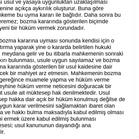
si usul ve yasaya uygunluktan uzaklaşılması
enine açıkça aykırılık oluşturur. Buna göre
keme bu uyma kararı ile bağlıdır. Daha sonra bu
eremez; bozma kararında gösterilen biçimde
yeni bir hüküm vermek zorundadır.
bozma kararına uyması sonunda kendisi için o
tırma yaparak yine o kararda belirtilen hukuki
i meydana gelir ve bu itibarla mahkemenin sonraki
ırı bulunması, usule uygun sayılamaz ve bozma
ma kararında gösterilen bir usul kaidesine dair
irecek bir mahiyet arz etmesin. Mahkemenin bozma
 gereğince muamele yapma ve hüküm verme
 aleyhine hüküm verme neticesini doğuracak bir
 usule ait müktesep hak denilmektedir. Usul
ep hakka dair açık bir hüküm konulmuş değilse de
gun karar verilmesini sağlamaktan ibaret olan
 ve hakkı bulma maksadıyla kabul edilmiş olması
hi ermek üzere kabul edilmiş bulunması
sesi; usul kanununun dayandığı ana
ir.