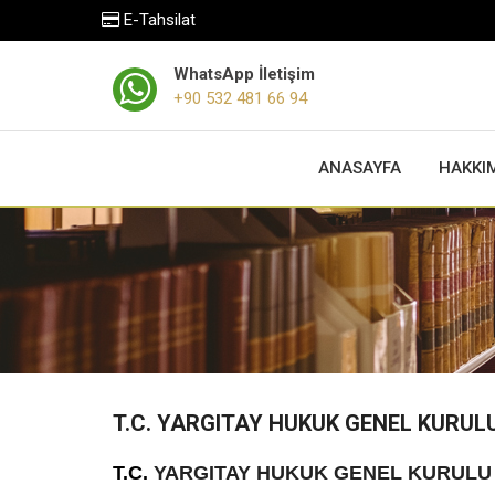
E-Tahsilat
WhatsApp İletişim
+90 532 481 66 94
ANASAYFA
HAKKI
T.C. YARGITAY HUKUK GENEL KURUL
T.C.
YARGITAY
HUKUK GENEL KURULU