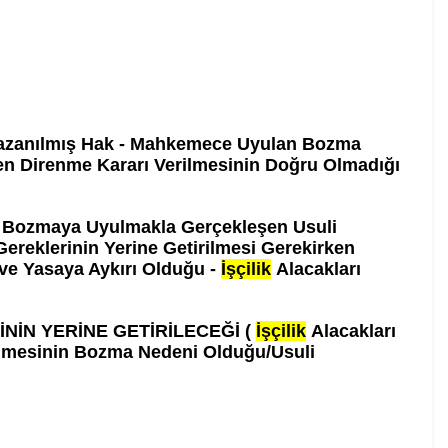
azanılmış Hak - Mahkemece Uyulan Bozma
ken Direnme Kararı Verilmesinin Doğru Olmadığı
Bozmaya Uyulmakla Gerçekleşen Usuli
ereklerinin Yerine Getirilmesi Gerekirken
ve Yasaya Aykırı Olduğu -
İşçilik
Alacakları
NİN YERİNE GETİRİLECEĞİ (
İşçilik
Alacakları
ilmesinin Bozma Nedeni Olduğu/Usuli