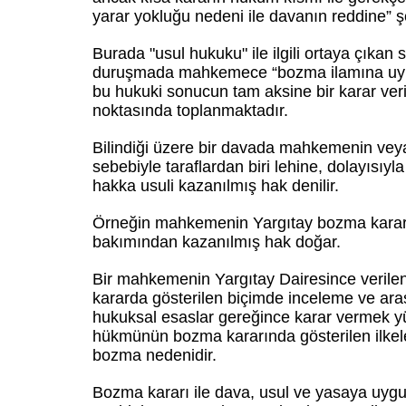
yarar yokluğu nedeni ile davanın reddine” 
Burada "usul hukuku" ile ilgili ortaya çıkan 
duruşmada mahkemece “bozma ilamına uyulm
bu hukuki sonucun tam aksine bir karar ve
noktasında toplanmaktadır.
Bilindiği üzere bir davada mahkemenin veya 
sebebiyle taraflardan biri lehine, dolayısıy
hakka usuli kazanılmış hak denilir.
Örneğin mahkemenin Yargıtay bozma kararı
bakımından kazanılmış hak doğar.
Bir mahkemenin Yargıtay Dairesince verile
kararda gösterilen biçimde inceleme ve ara
hukuksal esaslar gereğince karar vermek y
hükmünün bozma kararında gösterilen ilkel
bozma nedenidir.
Bozma kararı ile dava, usul ve yasaya uyg