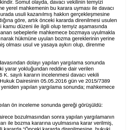
şkindir. Somut olayda, davacı vekilinin temyizi
ine yerel mahkemenin bu karara uyması ile davacı
Burada usuli kazanılmış hakkın gerçekleşmesine
ığına göre, artık önceki kararda direnilmesi usulen
i kamu düzeni ile ilgili olup temyiz aşamasında
çıklanan sebeplerle mahkemece bozmaya uyulmakla
lınarak hükmüne uyulan bozma gereklerinin yerine
miş olması usul ve yasaya aykırı olup, direnme
ı” davasından dolayı yapılan yargılama sonunda
 yarar yokluğundan reddine dair verilen
K. sayılı kararın incelenmesi davacı vekili
2. Hukuk Dairesinin 05.05.2016 gün ve 2015/7389
ş, yeniden yapılan yargılama sonunda; mahkemece
ılan ön inceleme sonunda gereği görüşüldü:
airece bozulmasından sonra yapılan yargılamanın
rarı ile bozma kararına uyulmasına karar verilmiş,
li kararda “Önceki kararda direnilmesine, hukuki