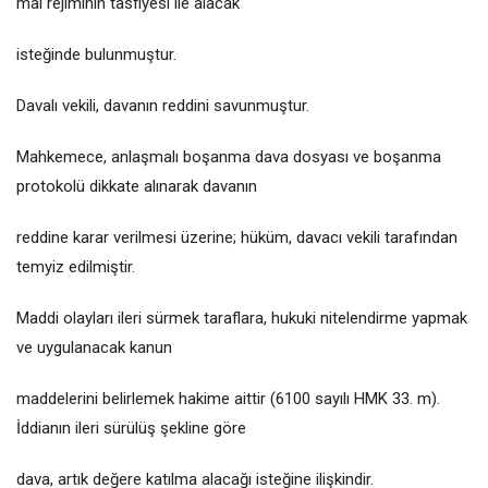
mal rejiminin tasfiyesi ile alacak
isteğinde bulunmuştur.
Davalı vekili, davanın reddini savunmuştur.
Mahkemece, anlaşmalı boşanma dava dosyası ve boşanma
protokolü dikkate alınarak davanın
reddine karar verilmesi üzerine; hüküm, davacı vekili tarafından
temyiz edilmiştir.
Maddi olayları ileri sürmek taraflara, hukuki nitelendirme yapmak
ve uygulanacak kanun
maddelerini belirlemek hakime aittir (6100 sayılı HMK 33. m).
İddianın ileri sürülüş şekline göre
dava, artık değere katılma alacağı isteğine ilişkindir.