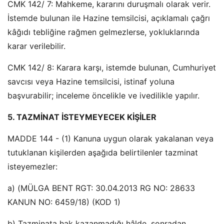
CMK 142/ 7: Mahkeme, kararını duruşmalı olarak verir.
İstemde bulunan ile Hazine temsilcisi, açıklamalı çağrı
kâğıdı tebliğine rağmen gelmezlerse, yokluklarında
karar verilebilir.
CMK 142/ 8: Karara karşı, istemde bulunan, Cumhuriyet
savcısı veya Hazine temsilcisi, istinaf yoluna
başvurabilir; inceleme öncelikle ve ivedilikle yapılır.
5. TAZMİNAT İSTEYMEYECEK KİŞİLER
MADDE 144 - (1) Kanuna uygun olarak yakalanan veya
tutuklanan kişilerden aşağıda belirtilenler tazminat
isteyemezler:
a) (MÜLGA BENT RGT: 30.04.2013 RG NO: 28633
KANUN NO: 6459/18) (KOD 1)
b) Tazminata hak kazanmadığı hâlde, sonradan