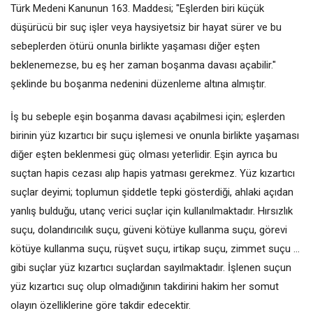
Türk Medeni Kanunun 163. Maddesi; "Eşlerden biri küçük
düşürücü bir suç işler veya haysiyetsiz bir hayat sürer ve bu
sebeplerden ötürü onunla birlikte yaşaması diğer eşten
beklenemezse, bu eş her zaman boşanma davası açabilir."
şeklinde bu boşanma nedenini düzenleme altına almıştır.
İş bu sebeple eşin boşanma davası açabilmesi için; eşlerden
birinin yüz kızartıcı bir suçu işlemesi ve onunla birlikte yaşaması
diğer eşten beklenmesi güç olması yeterlidir. Eşin ayrıca bu
suçtan hapis cezası alıp hapis yatması gerekmez. Yüz kızartıcı
suçlar deyimi; toplumun şiddetle tepki gösterdiği, ahlaki açıdan
yanlış bulduğu, utanç verici suçlar için kullanılmaktadır. Hırsızlık
suçu, dolandırıcılık suçu, güveni kötüye kullanma suçu, görevi
kötüye kullanma suçu, rüşvet suçu, irtikap suçu, zimmet suçu ...
gibi suçlar yüz kızartıcı suçlardan sayılmaktadır. İşlenen suçun
yüz kızartıcı suç olup olmadığının takdirini hakim her somut
olayın özelliklerine göre takdir edecektir.