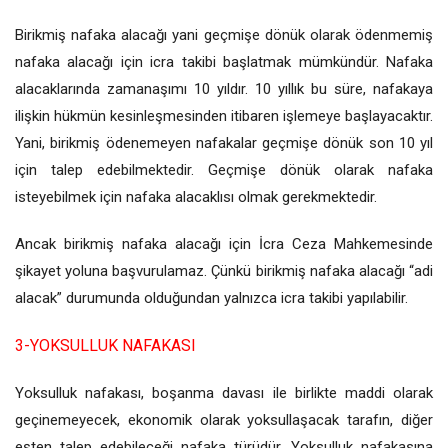
Birikmiş nafaka alacağı yani geçmişe dönük olarak ödenmemiş
nafaka alacağı için icra takibi başlatmak mümkündür. Nafaka
alacaklarında zamanaşımı 10 yıldır. 10 yıllık bu süre, nafakaya
ilişkin hükmün kesinleşmesinden itibaren işlemeye başlayacaktır.
Yani, birikmiş ödenemeyen nafakalar geçmişe dönük son 10 yıl
için talep edebilmektedir. Geçmişe dönük olarak nafaka
isteyebilmek için nafaka alacaklısı olmak gerekmektedir.
Ancak birikmiş nafaka alacağı için İcra Ceza Mahkemesinde
şikayet yoluna başvurulamaz. Çünkü birikmiş nafaka alacağı “adi
alacak” durumunda olduğundan yalnızca icra takibi yapılabilir.
3-YOKSULLUK NAFAKASI
Yoksulluk nafakası, boşanma davası ile birlikte maddi olarak
geçinemeyecek, ekonomik olarak yoksullaşacak tarafın, diğer
eşten talep edebileceği nafaka türüdür. Yoksulluk nafakasına