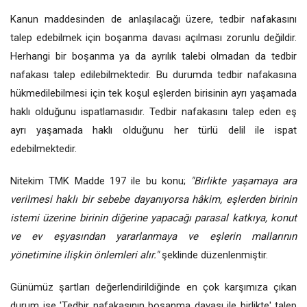
Kanun maddesinden de anlaşılacağı üzere, tedbir nafakasını
talep edebilmek için boşanma davası açılması zorunlu değildir.
Herhangi bir boşanma ya da ayrılık talebi olmadan da tedbir
nafakası talep edilebilmektedir. Bu durumda tedbir nafakasına
hükmedilebilmesi için tek koşul eşlerden birisinin ayrı yaşamada
haklı olduğunu ispatlamasıdır. Tedbir nafakasını talep eden eş
ayrı yaşamada haklı olduğunu her türlü delil ile ispat
edebilmektedir.
Nitekim TMK Madde 197 ile bu konu;
"Birlikte yaşamaya ara
verilmesi haklı bir sebebe dayanıyorsa hâkim, eşlerden birinin
istemi üzerine birinin diğerine yapacağı parasal katkıya, konut
ve ev eşyasından yararlanmaya ve eşlerin mallarının
yönetimine ilişkin önlemleri alır."
şeklinde düzenlenmiştir.
Günümüz şartları değerlendirildiğinde en çok karşımıza çıkan
durum ise 'Tedbir nafakasının boşanma davası ile birlikte' talep