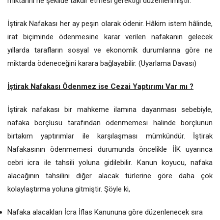
miktarını ne şekilde takdir etmesi gerektiği düzenlenmiştir.
İştirak Nafakası her ay peşin olarak ödenir. Hâkim istem hâlinde,
irat biçiminde ödenmesine karar verilen nafakanın gelecek
yıllarda tarafların sosyal ve ekonomik durumlarına göre ne
miktarda ödeneceğini karara bağlayabilir. (Uyarlama Davası)
İştirak Nafakası Ödenmez ise Cezai Yaptırımı Var mı ?
İştirak nafakası bir mahkeme ilamına dayanması sebebiyle,
nafaka borçlusu tarafından ödenmemesi halinde borçlunun
birtakım yaptırımlar ile karşılaşması mümkündür. İştirak
Nafakasının ödenmemesi durumunda öncelikle İİK uyarınca
cebri icra ile tahsili yoluna gidilebilir. Kanun koyucu, nafaka
alacağının tahsilini diğer alacak türlerine göre daha çok
kolaylaştırma yoluna gitmiştir. Şöyle ki,
Nafaka alacakları İcra İflas Kanununa göre düzenlenecek sıra