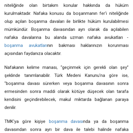
niteliğinde olan birtakım konular hakkında da hüküm
kurulmaktadır. Nafaka konusu da boşanmanın fer'i niteliğinde
olup açılan boşanma davaları ile birlikte hüküm kurulabilmesi
mümkündür. Boşanma davasından ayrı olarak da açılabilen
nafaka davalarına bu alanda uzman nafaka avukatları -
boşanma avukatları
nın bakması haklarınızın korunması
açısından faydanıza olacaktır.
Nafakanın kelime manası, “geçinmek için gerekli olan şey”
şeklinde tanımlanabilir. Türk Medeni Kanunu'na göre ise,
"boşanma davası sürerken veya boşanma davasının sonra
ermesinden sonra maddi olarak kötüye düşecek olan tarafa
kendisini geçindirebilecek, makul miktarda bağlanan paraya
denilir.
TMK'ya göre kişiye
boşanma davası
nda ya da boşanma
davasından sonra ayrı bir dava ile talebi halinde nafaka