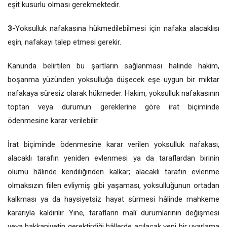
eşit kusurlu olması gerekmektedir.
3-
Yoksulluk nafakasına hükmedilebilmesi için nafaka alacaklısı
eşin, nafakayı talep etmesi gerekir.
Kanunda belirtilen bu şartların sağlanması halinde hakim,
boşanma yüzünden yoksulluğa düşecek eşe uygun bir miktar
nafakaya süresiz olarak hükmeder. Hakim, yoksulluk nafakasının
toptan veya durumun gereklerine göre irat biçiminde
ödenmesine karar verilebilir.
İrat biçiminde ödenmesine karar verilen yoksulluk nafakası,
alacaklı tarafın yeniden evlenmesi ya da taraflardan birinin
ölümü hâlinde kendiliğinden kalkar; alacaklı tarafın evlenme
olmaksızın fiilen evliymiş gibi yaşaması, yoksulluğunun ortadan
kalkması ya da haysiyetsiz hayat sürmesi hâlinde mahkeme
kararıyla kaldırılır. Yine, tarafların malî durumlarının değişmesi
veya hakkaniyetin gerektirdiği hâllerde açılacak yeni bir uyarlama