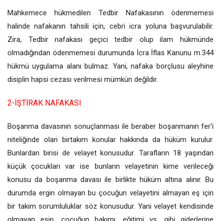
Mahkemece hükmedilen Tedbir Nafakasının ödenmemesi
halinde nafakanın tahsili için, cebri icra yoluna başvurulabilir.
Zira, Tedbir nafakası geçici tedbir olup ilam hükmünde
olmadığından ödenmemesi durumunda İcra İflas Kanunu m.344
hükmü uygulama alanı bulmaz. Yani, nafaka borçlusu aleyhine
disiplin hapsi cezası verilmesi mümkün değildir.
2-İŞTİRAK NAFAKASI
Boşanma davasının sonuçlanması ile beraber boşanmanın fer'i
niteliğinde olan birtakım konular hakkında da hüküm kurulur.
Bunlardan birisi de velayet konusudur. Tarafların 18 yaşından
küçük çocukları var ise bunların velayetinin kime verileceği
konusu da boşanma davası ile birlikte hüküm altına alınır. Bu
durumda ergin olmayan bu çocuğun velayetini almayan eş için
bir takım sorumluluklar söz konusudur. Yani velayet kendisinde
olmayan eşin, çocuğun bakımı, eğitimi vs. gibi giderlerine