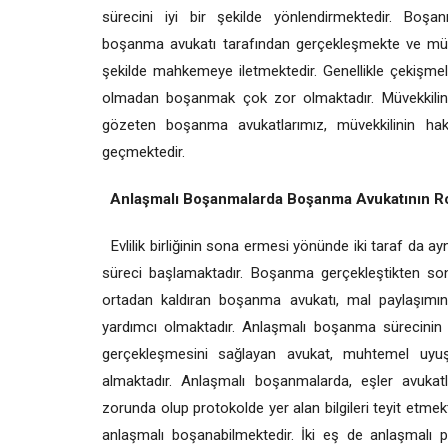
sürecini iyi bir şekilde yönlendirmektedir. Bo
boşanma avukatı tarafından gerçekleşmekte ve müvekk
şekilde mahkemeye iletmektedir. Genellikle çekişme
olmadan boşanmak çok zor olmaktadır. Müvekkilini
gözeten boşanma avukatlarımız, müvekkilinin ha
geçmektedir.
Anlaşmalı Boşanmalarda Boşanma Avukatının Ro
Evlilik birliğinin sona ermesi yönünde iki taraf da a
süreci başlamaktadır. Boşanma gerçekleştikten son
ortadan kaldıran boşanma avukatı, mal paylaşımın
yardımcı olmaktadır. Anlaşmalı boşanma sürecinin hı
gerçekleşmesini sağlayan avukat, muhtemel uyuşma
almaktadır. Anlaşmalı boşanmalarda, eşler avukatla
zorunda olup protokolde yer alan bilgileri teyit etmekted
anlaşmalı boşanabilmektedir. İki eş de anlaşmalı p