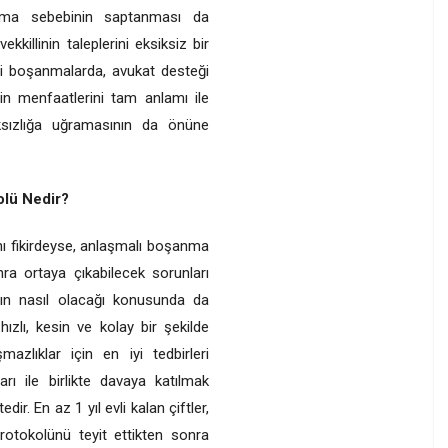
şanma sebebinin saptanması da
illinin taleplerini eksiksiz bir
li boşanmalarda, avukat desteği
n menfaatlerini tam anlamı ile
ksızlığa uğramasının da önüne
lü Nedir?
ynı fikirdeyse, anlaşmalı boşanma
ra ortaya çıkabilecek sorunları
ın nasıl olacağı konusunda da
zlı, kesin ve kolay bir şekilde
zlıklar için en iyi tedbirleri
rı ile birlikte davaya katılmak
ir. En az 1 yıl evli kalan çiftler,
rotokolünü teyit ettikten sonra