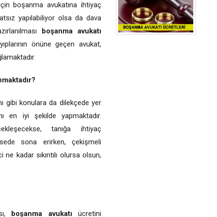
için boşanma avukatına ihtiyaç
sız yapılabiliyor olsa da dava
ırlanılması
boşanma avukatı
yıplarının önüne geçen avukat,
lamaktadır.
pmaktadır?
ı gibi konulara da dilekçede yer
nı en iyi şekilde yapmaktadır.
leşecekse, tanığa ihtiyaç
sede sona erirken, çekişmeli
e kadar sıkıntılı olursa olsun,
sı,
boşanma avukatı
ücretini