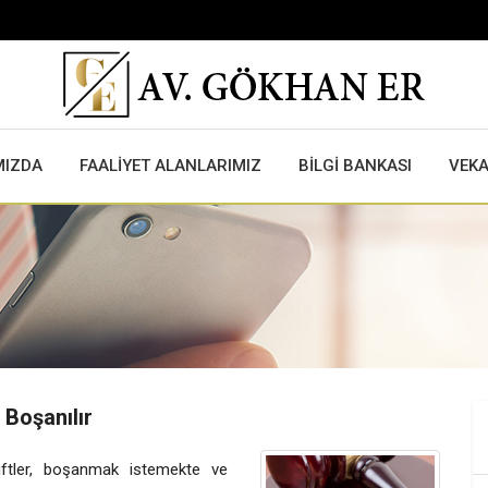
MIZDA
FAALİYET ALANLARIMIZ
BİLGİ BANKASI
VEK
Boşanılır
çiftler, boşanmak istemekte ve