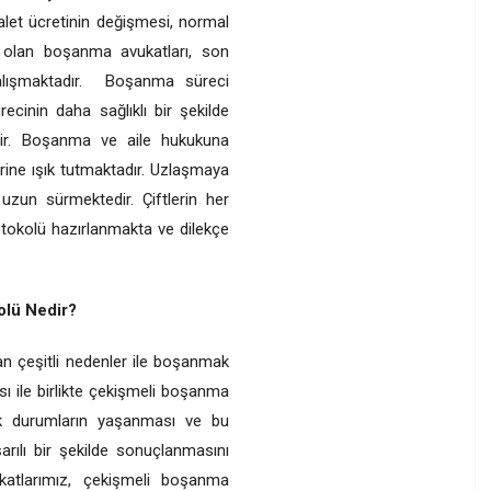
alet ücretinin değişmesi, normal
olan boşanma avukatları, son
ışmaktadır.
Boşanma süreci
cinin daha sağlıklı bir şekilde
dir. Boşanma ve aile hukukuna
erine ışık tutmaktadır. Uzlaşmaya
zun sürmektedir. Çiftlerin her
tokolü hazırlanmakta ve dilekçe
olü Nedir?
ftan çeşitli nedenler ile boşanmak
 ile birlikte çekişmeli boşanma
ecek durumların yaşanması ve bu
rılı bir şekilde sonuçlanmasını
katlarımız, çekişmeli boşanma