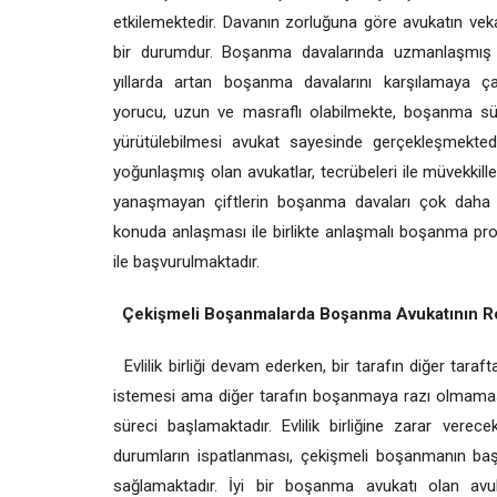
etkilemektedir. Davanın zorluğuna göre avukatın vek
bir durumdur. Boşanma davalarında uzmanlaşmış 
yıllarda artan boşanma davalarını karşılamaya çal
yorucu, uzun ve masraflı olabilmekte, boşanma süre
yürütülebilmesi avukat sayesinde gerçekleşmekte
yoğunlaşmış olan avukatlar, tecrübeleri ile müvekkill
yanaşmayan çiftlerin boşanma davaları çok daha u
konuda anlaşması ile birlikte anlaşmalı boşanma pro
ile başvurulmaktadır.
Çekişmeli Boşanmalarda Boşanma Avukatının R
Evlilik birliği devam ederken, bir tarafın diğer tara
istemesi ama diğer tarafın boşanmaya razı olmaması
süreci başlamaktadır. Evlilik birliğine zarar ver
durumların ispatlanması, çekişmeli boşanmanın başa
sağlamaktadır. İyi bir boşanma avukatı olan avu